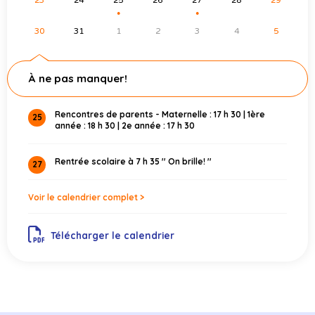
23
24
25
26
27
28
29
●
●
30
31
1
2
3
4
5
À ne pas manquer!
Rencontres de parents - Maternelle : 17 h 30 | 1ère
25
année : 18 h 30 | 2e année : 17 h 30
Rentrée scolaire à 7 h 35 '' On brille! ''
27
Voir le calendrier complet >
Télécharger le calendrier