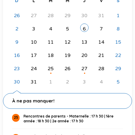
D
L
M
M
J
V
S
Effets scolaires groupe 983 2026-2027
26
27
28
29
30
31
1
Consignes pour l’anglais – Groupe 983 2026-2027
Effets scolaires groupe 984 2026-2027
2
3
4
5
6
7
8
Consignes pour l’anglais – Groupe 984 2026-2027
9
10
11
12
13
14
15
16
17
18
19
20
21
22
23
24
25
26
27
28
29
●
●
30
31
1
2
3
4
5
À ne pas manquer!
Rencontres de parents - Maternelle : 17 h 30 | 1ère
25
année : 18 h 30 | 2e année : 17 h 30