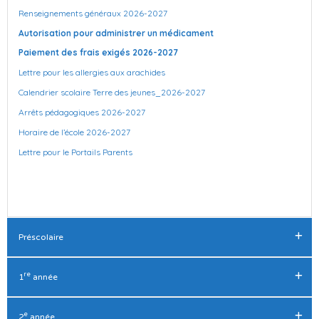
Renseignements généraux 2026-2027
Autorisation pour administrer un médicament
Paiement des frais exigés 2026-2027
Lettre pour les allergies aux arachides
Calendrier scolaire Terre des jeunes_2026-2027
Arrêts pédagogiques 2026-2027
Horaire de l’école 2026-2027
Lettre pour le Portails Parents
Préscolaire
re
1
année
Effets scolaires préscolaire 2026-2027
Consignes pour l’anglais – Préscolaire 2026-2027
e
2
année