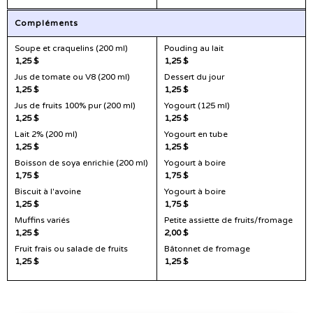
Compléments
Soupe et craquelins (200 ml)
Pouding au lait
1,25 $
1,25 $
Jus de tomate ou V8 (200 ml)
Dessert du jour
1,25 $
1,25 $
Jus de fruits 100% pur (200 ml)
Yogourt (125 ml)
1,25 $
1,25 $
Lait 2% (200 ml)
Yogourt en tube
1,25 $
1,25 $
Boisson de soya enrichie (200 ml)
Yogourt à boire
1,75 $
1,75 $
Biscuit à l'avoine
Yogourt à boire
1,25 $
1,75 $
Muffins variés
Petite assiette de fruits/fromage
1,25 $
2,00 $
Fruit frais ou salade de fruits
Bâtonnet de fromage
1,25 $
1,25 $