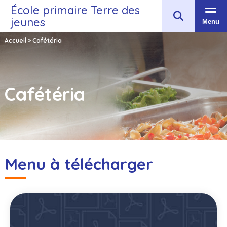
École primaire Terre des
jeunes
Menu
Accueil
>
Cafétéria
Cafétéria
Menu à télécharger