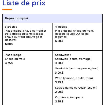
Liste de prix
Repas complet
3 articles
4 articles
Plat principal chaud ou froid et
Plat principal chaud ou froid,
trois articles suivants :(Repas
dessert, soupe OU jus de
chaud ou froid, breuvage et
légumes.
dessert).
6,50 $
6,00 $
Plat principal
Sandwichs :
Chaud ou froid
Sandwich (oeufs, fromage)
4,75 $
3,00 $
Sandwich (jambon, poulet, thon)
3,00 $
Wrap (jambon, poulet, thon)
3,25 $
Salade garnie ou César (250 ml)
2,00 $
Crudités et trempette
2,25 $